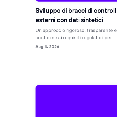
Sviluppo di bracci di control
esterni con dati sintetici
Un approccio rigoroso, trasparente e
conforme ai requisiti regolatori per
accelerare la ricerca clinica con brac
Aug 4, 2026
di controllo sintetici