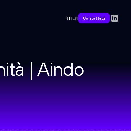
Contattaci
IT
|
EN
nità | Aindo