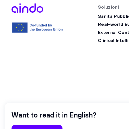
Soluzioni
Sanità Pubbli
Real-world E
External Con
Clinical Intel
© 2026 - Aindo SpA · Località Padriciano 99, 34149, Trieste (TS) · CF / 
Want to read it in English?