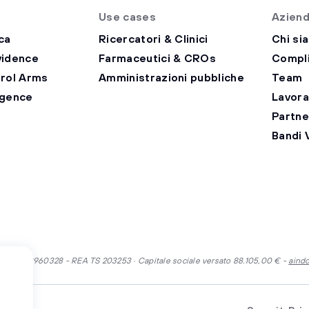
Use cases
Azien
ca
Ricercatori & Clinici
Chi si
vidence
Farmaceutici & CROs
Compl
trol Arms
Amministrazioni pubbliche
Team
ligence
Lavora
Partne
Bandi V
P.IVA 01313960328 - REA TS 203253 · Capitale sociale versato 88.105,00 € -
aind