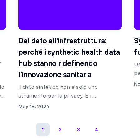
Dal dato all'infrastruttura:
S
perché i synthetic health data
f
r
hub stanno ridefinendo
Us
pa
l'innovazione sanitaria
No
do
Il dato sintetico non è solo uno
e
strumento per la privacy. È il
fondamento di una nuova infrastruttura
May 18, 2026
del dato in sanità, capace di renderlo
utilizzabile su scala.
1
2
3
4