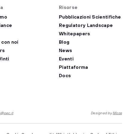
da
Risorse
amo
Pubblicazioni Scientifiche
iance
Regulatory Landscape
Whitepapers
 con noi
Blog
rs
News
inti
Eventi
Piattaforma
Docs
o@pec.it
Designed by
Moze