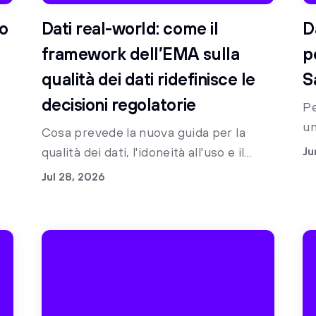
lo
Dati real-world: come il
D
framework dell’EMA sulla
p
qualità dei dati ridefinisce le
S
decisioni regolatorie
Pe
ci
un
Cosa prevede la nuova guida per la
l'
qualità dei dati, l'idoneità all'uso e il
Ju
sa
ruolo dell'IA e dei dati sintetici nella
Jul 28, 2026
me
preparazione alle norme regolatorie