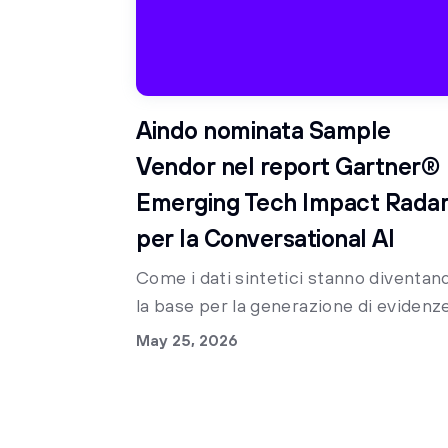
Aindo nominata Sample
Vendor nel report Gartner®
Emerging Tech Impact Rada
per la Conversational AI
Come i dati sintetici stanno diventan
la base per la generazione di evidenz
cliniche e lo sviluppo di intelligenze
May 25, 2026
artificiali specializzate.