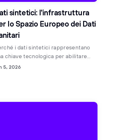
ati sintetici: l'infrastruttura
er lo Spazio Europeo dei Dati
anitari
rché i dati sintetici rappresentano
a chiave tecnologica per abilitare
uso secondario dei dati clinici nella
n 5, 2026
nità italiana e accelerare la ricerca
dica già oggi.