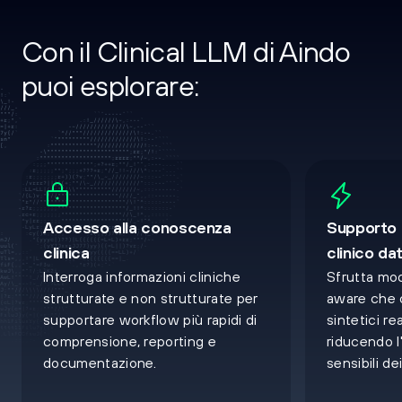
Con il Clinical LLM di Aindo
                                                             
puoi esplorare:
                                                             
                                                             
-                                                            
":`                                                          
~~"-                                                         
_/_!'                                                        
*//\:                      `.----'.`                         
r;**:                 `:"~\\\___~!,:--.`                     
|(r;:              '"\//////\\\____~!:--.`                   
y{=\            `,//////////\\\\_____~^:-'``                 
TJ/            ,///////////////\\\____~^:-'.``               
z:           ://///////////////////////\":-'````             
           '~****//////////////////**;;;*/^-.````            
          -******////////////***;;;;**/\!::-'`````           
         :*****************rrrr;**/_!",,::--'`````           
        :;************rvrrr;**/_!""!___~,---'.````           
       -;;;*****;r++vr;**/\~!"!\//\\\__!:---'...```          
      `_;;;;r????vr;*/\~!!///////////\_,::--'....``          
      :|)||)?vr**/_~~////////////////\!::::--'''.`           
      _c|+;**/__/////////////////////!,:::------.`           
     `/;////*********///////////////~",,::------'`           
     ';r;;**************///////////_!"^,::::----`            
     `;Lr;**************///////////_~!",::::::-`             
      ,{(;;***************////***///_!"^,,::::.              
Accesso alla conoscenza
Supporto 
      -){);;*****************;;;***//_~!"^,::`               
:      :L{c+;;***********;v((?+r;;**//\_~!":`                
JY_     `*c{{{L(+rr+?|LccccLL||)+r;;**//\"-                  
Jxnv.     .*{{y}YYYYYYyyy{yycL||(?+r;;*_'                    
clinica
clinico da
Jn[|,:::`    -*{y777J7Yyy{{cc=LL||)+r_`                      
nu]|:::^/?|-    `/??(|LLL=====LL|?~`                         
sssc:,,,!*|iVz:    ``:*;r++r*,'`                             
VhY~:,,,"_*|ukjs:                                            
Interroga informazioni cliniche
Sfrutta mod
2h)",,,,"!\*v{uin!                                           
2y_~!!!""!~_/*r)|;-                                          
Y*///__~~~~~_///*/~                                          
strutturate e non strutturate per
aware che 
?r;***////\____\/_!`                                         
cL|?r;;***/////\_~"`                                         
xYycL|?vr;***///_~,                                          
supportare workflow più rapidi di
sintetici rea
sluJYy{=|(vr;**//~.                                          
CFfsl[xYy{=|?r;*/.                                           
FFFFffsl[z}{=(;:                                             
:)ulsffslxYc*-                                               
comprensione, reporting e
riducendo l
   `-::::'`                                                  
documentazione.
sensibili de