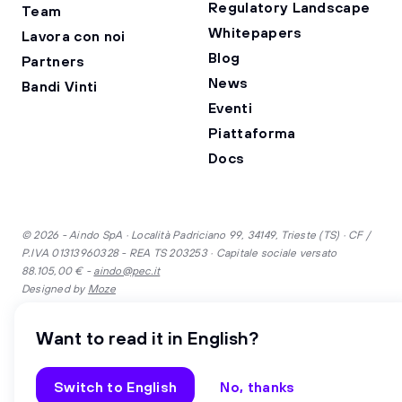
Regulatory Landscape
Team
Whitepapers
Lavora con noi
Blog
Partners
News
Bandi Vinti
Eventi
Piattaforma
Docs
© 2026 - Aindo SpA · Località Padriciano 99, 34149, Trieste (TS) · CF /
P.IVA 01313960328 - REA TS 203253 · Capitale sociale versato
88.105,00 € -
aindo@pec.it
Designed by
Moze
Want to read it in English?
·
Inglese
Italiano
Switch to English
No, thanks
Security
Privacy
Cookie
Gender equality
Whistleblowing