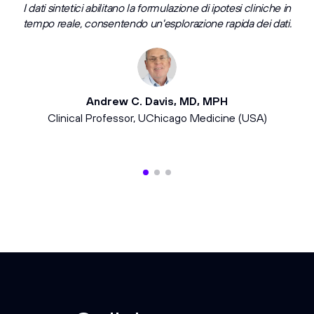
I dati sintetici abilitano la formulazione di ipotesi cliniche in
Riproducendo caratteristiche clinico-genomiche ed esiti
I modelli linguistici di grandi dimensioni hanno mostrato
risultati promettenti nel rispondere a quesiti di tipo medico.
tempo reale, consentendo un'esplorazione rapida dei dati.
clinici, i dati sintetici possono accelerare la medicina di
precisione e supportare la progettazione di trial clinici più
intelligenti.
Andrew C. Davis, MD, MPH
Karan Singhal
Clinical Professor, UChicago Medicine (USA)
Research Scientist, Health AI – OpenAI
Saverio D'Amico
Senior Data Scientist, Istituto Clinico Humanitas IRCCS