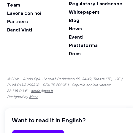
Regulatory Landscape
Team
Whitepapers
Lavora con noi
Blog
Partners
News
Bandi Vinti
Eventi
Piattaforma
Docs
© 2026 - Aindo SpA · Località Padriciano 99, 34149, Trieste (TS) · CF /
P.IVA 01313960328 - REA TS 203253 · Capitale sociale versato
88.105,00 € -
aindo@pec.it
Designed by
Moze
·
Inglese
Italiano
Want to read it in English?
Security
Privacy
Cookie
Gender equality
Whistleblowing