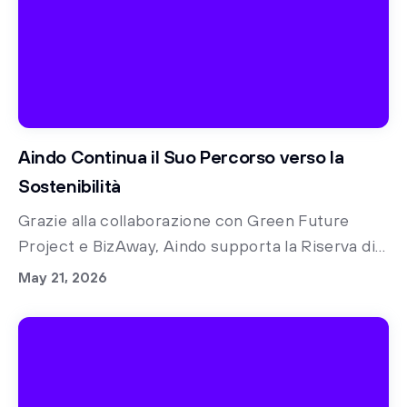
Aindo Continua il Suo Percorso verso la
Sostenibilità
Grazie alla collaborazione con Green Future
Project e BizAway, Aindo supporta la Riserva di
Biodiversità di Rimba Raya in Indonesia.
May 21, 2026