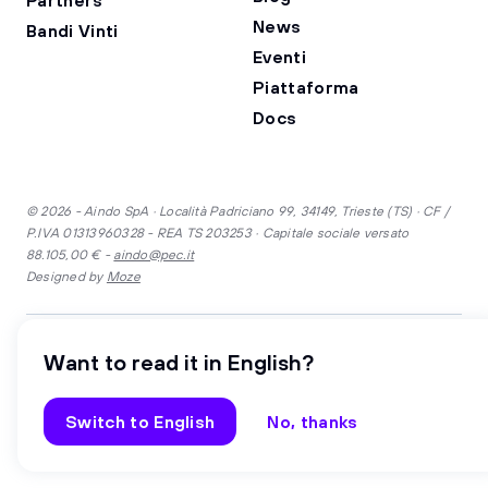
Partners
News
Bandi Vinti
Eventi
Piattaforma
Docs
© 2026 - Aindo SpA · Località Padriciano 99, 34149, Trieste (TS) · CF /
P.IVA 01313960328 - REA TS 203253 · Capitale sociale versato
88.105,00 € -
aindo@pec.it
Designed by
Moze
·
Inglese
Italiano
Want to read it in English?
Security
Privacy
Cookie
Gender equality
Whistleblowing
Switch to English
No, thanks
Code of Ethics